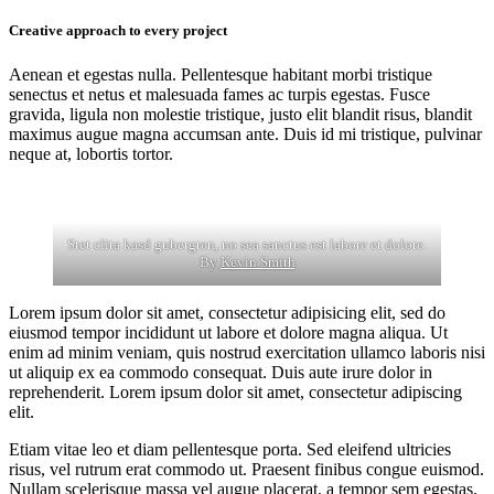
Creative approach to every project
Aenean et egestas nulla. Pellentesque habitant morbi tristique
senectus et netus et malesuada fames ac turpis egestas. Fusce
gravida, ligula non molestie tristique, justo elit blandit risus, blandit
maximus augue magna accumsan ante. Duis id mi tristique, pulvinar
neque at, lobortis tortor.
Stet clita kasd gubergren, no sea sanctus est labore et dolore.
By
Kevin Smith
Lorem ipsum dolor sit amet, consectetur adipisicing elit, sed do
eiusmod tempor incididunt ut labore et dolore magna aliqua. Ut
enim ad minim veniam, quis nostrud exercitation ullamco laboris nisi
ut aliquip ex ea commodo consequat. Duis aute irure dolor in
reprehenderit. Lorem ipsum dolor sit amet, consectetur adipiscing
elit.
Etiam vitae leo et diam pellentesque porta. Sed eleifend ultricies
risus, vel rutrum erat commodo ut. Praesent finibus congue euismod.
Nullam scelerisque massa vel augue placerat, a tempor sem egestas.