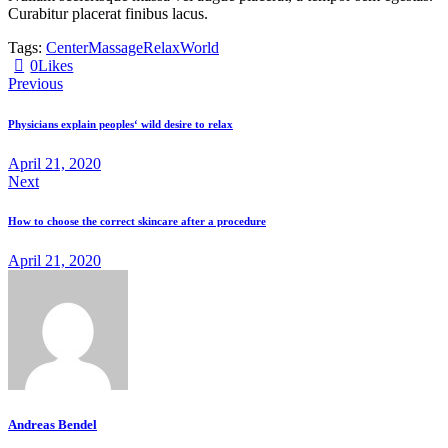
Curabitur placerat finibus lacus.
Tags:
Center
Massage
Relax
World
0
Likes
Beitragsnavigation
Previous
Physicians explain peoples‘ wild desire to relax
April 21, 2020
Next
How to choose the correct skincare after a procedure
April 21, 2020
Andreas Bendel