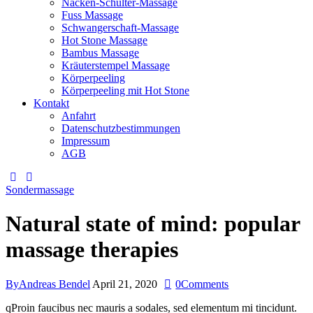
Nacken-Schulter-Massage
Fuss Massage
Schwangerschaft-Massage
Hot Stone Massage
Bambus Massage
Kräuterstempel Massage
Körperpeeling
Körperpeeling mit Hot Stone
Kontakt
Anfahrt
Datenschutzbestimmungen
Impressum
AGB
instagram
facebook-
1
Sondermassage
Natural state of mind: popular
massage therapies
By
Andreas Bendel
April 21, 2020
0
Comments
qProin faucibus nec mauris a sodales, sed elementum mi tincidunt.