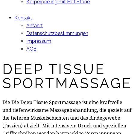
Körperpeeling mit Hot Stone
Kontakt
Anfahrt
Datenschutzbestimmungen
Impressum
AGB
DEEP TISSUE
instagram
facebook-
1
SPORTMASSAGE
Die Die Deep Tissue Sportmassage ist eine kraftvolle
und tiefenwirksame Massagebehandlung, die gezielt auf
die tieferen Muskelschichten und das Bindegewebe
(Faszien) abzielt. Mit intensivem Druck und speziellen
Grifftechniken werden hartnäckige Verspannungen,