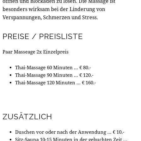
öffnen und Blockaden zu lösen. Die Massage ist
besonders wirksam bei der Linderung von
Verspannungen, Schmerzen und Stress.
PREISE / PREISLISTE
Paar Masseage 2x Einzelpreis
Thai-Massage 60 Minuten … € 80.-
Thai-Massage 90 Minuten … € 120.-
Thai-Massage 120 Minuten … € 160.-
ZUSÄTZLICH
Duschen vor oder nach der Anwendung … € 10.-
Sitz-Sauna 10-15 Minuten in der gebuchten Zeit …