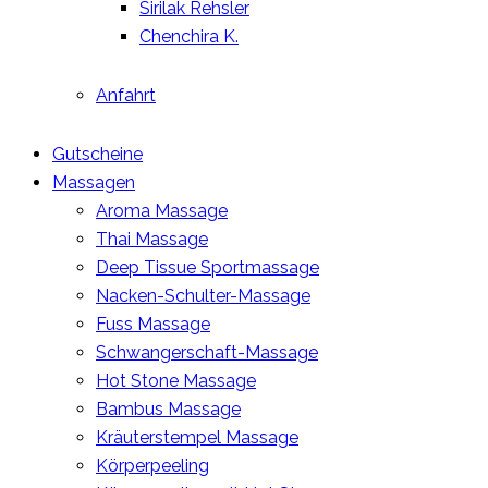
Sirilak Rehsler
Chenchira K.
Anfahrt
Gutscheine
Massagen
Aroma Massage
Thai Massage
Deep Tissue Sportmassage
Nacken-Schulter-Massage
Fuss Massage
Schwangerschaft-Massage
Hot Stone Massage
Bambus Massage
Kräuterstempel Massage
Körperpeeling