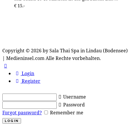
€ 15.-
Copyright © 2026 by Sala Thai Spa in Lindau (Bodensee)
| Medieninsel.com Alle Rechte vorbehalten.
Login
Register
Username
Password
Forgot password?
Remember me