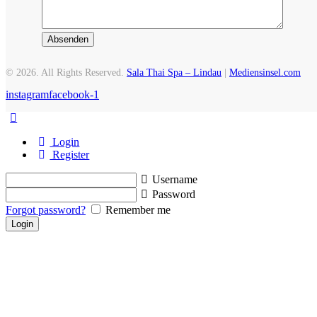
© 2026. All Rights Reserved.
Sala Thai Spa – Lindau
|
Mediensinsel.com
instagram
facebook-1
Login
Register
Username
Password
Forgot password?
Remember me