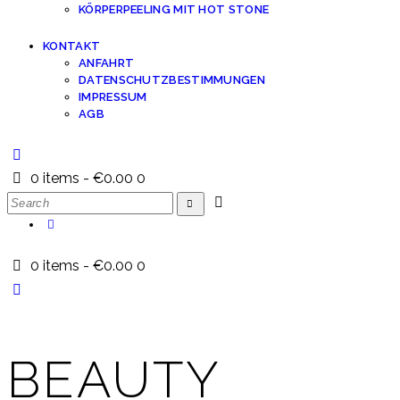
KÖRPERPEELING MIT HOT STONE
KONTAKT
ANFAHRT
DATENSCHUTZBESTIMMUNGEN
IMPRESSUM
AGB
0 items
-
€0.00
0
Search
0 items
-
€0.00
0
BEAUTY