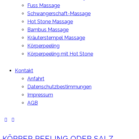
Fuss Massage
Schwangerschaft-Massage
Hot Stone Massage
Bambus Massage
Kräuterstempel Massage
Körperpeeling
Körperpeeling mit Hot Stone
Kontakt
Anfahrt
Datenschutzbestimmungen
Impressum
AGB
instagram
facebook-
1
KÖRPER PEELING ODER SALZ