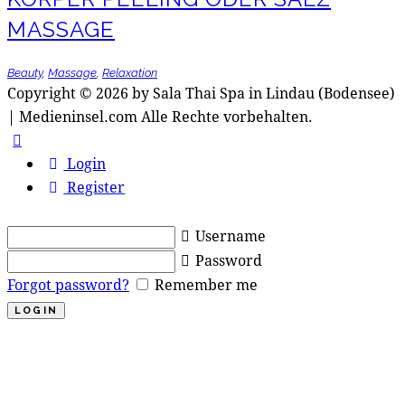
MASSAGE
Beauty
,
Massage
,
Relaxation
Copyright © 2026 by Sala Thai Spa in Lindau (Bodensee)
| Medieninsel.com Alle Rechte vorbehalten.
Login
Register
Username
Password
Forgot password?
Remember me