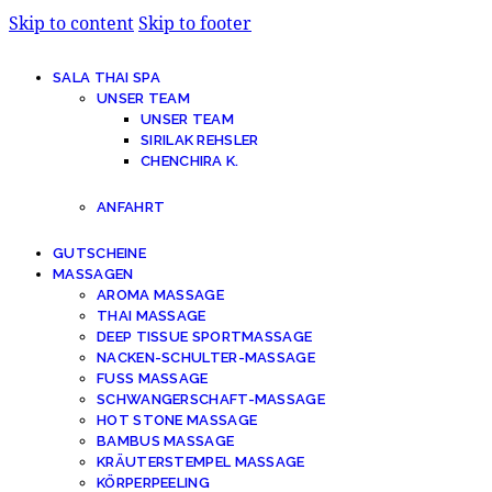
Skip to content
Skip to footer
SALA THAI SPA
UNSER TEAM
UNSER TEAM
SIRILAK REHSLER
CHENCHIRA K.
ANFAHRT
GUTSCHEINE
MASSAGEN
AROMA MASSAGE
THAI MASSAGE
DEEP TISSUE SPORTMASSAGE
NACKEN-SCHULTER-MASSAGE
FUSS MASSAGE
SCHWANGERSCHAFT-MASSAGE
HOT STONE MASSAGE
BAMBUS MASSAGE
KRÄUTERSTEMPEL MASSAGE
KÖRPERPEELING