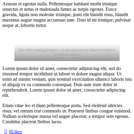
Aenean et egestas nulla. Pellentesque habitant morbi tristique
senectus et netus et malesuada fames ac turpis egestas. Fusce
gravida, ligula non molestie tristique, justo elit blandit risus, blandit
maximus augue magna accumsan ante. Duis id mi tristique, pulvinar
neque at, lobortis tortor.
Stet clita kasd gubergren, no sea sanctus est labore et dolore.
By
Kevin Smith
Lorem ipsum dolor sit amet, consectetur adipisicing elit, sed do
eiusmod tempor incididunt ut labore et dolore magna aliqua. Ut
enim ad minim veniam, quis nostrud exercitation ullamco laboris nisi
ut aliquip ex ea commodo consequat. Duis aute irure dolor in
reprehenderit. Lorem ipsum dolor sit amet, consectetur adipiscing
elit.
Etiam vitae leo et diam pellentesque porta. Sed eleifend ultricies
risus, vel rutrum erat commodo ut. Praesent finibus congue euismod.
Nullam scelerisque massa vel augue placerat, a tempor sem egestas.
Curabitur placerat finibus lacus.
0
Likes