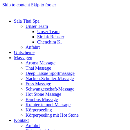
Skip to content
Skip to footer
Sala Thai Spa
Unser Team
Unser Team
Sirilak Rehsler
Chenchira K.
Anfahrt
Gutscheine
Massagen
Aroma Massage
Thai Massage
Deep Tissue Sportmassage
Nacken-Schulter-Massage
Fuss Massage
Schwangerschaft-Massage
Hot Stone Massage
Bambus Massage
Kräuterstempel Massage
Körperpeeling
Körperpeeling mit Hot Stone
Kontakt
Anfahrt