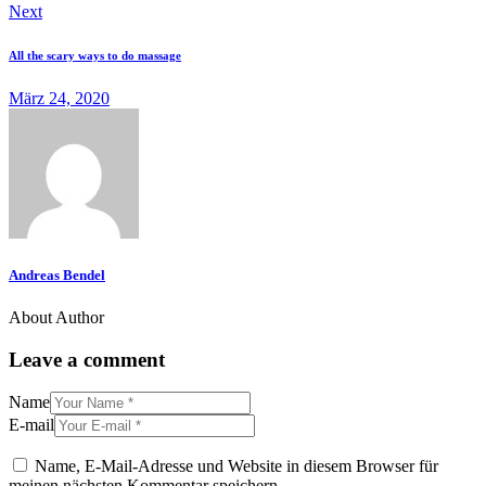
Beitragsnavigation
Next
All the scary ways to do massage
März 24, 2020
Andreas Bendel
About Author
Leave a comment
Name
E-mail
Name, E-Mail-Adresse und Website in diesem Browser für
meinen nächsten Kommentar speichern.