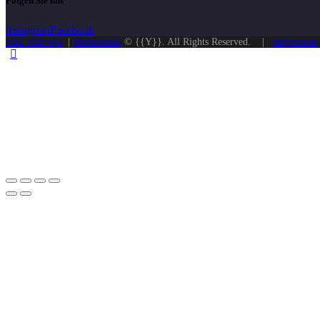
Folgen Sie uns
Instagram
Facebook
Sala Thai Spa
|
Medieninsel
© {{Y}}. All Rights Reserved. |
Impressum