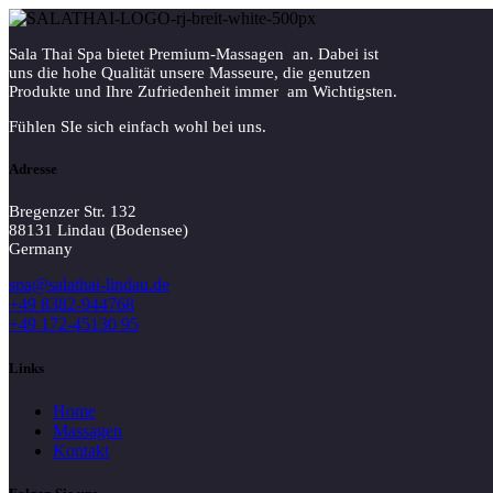
Sala Thai Spa bietet Premium-Massagen an. Dabei ist
uns die hohe Qualität unsere Masseure, die genutzen
Produkte und Ihre Zufriedenheit immer am Wichtigsten.
Fühlen SIe sich einfach wohl bei uns.
Adresse
Bregenzer Str. 132
88131 Lindau (Bodensee)
Germany
spa@salathai-lindau.de
+49 8382-944768
+49 172-45130 95
Links
Home
Massagen
Kontakt